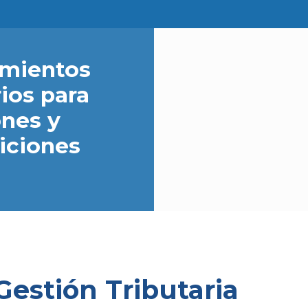
mientos
ios para
nes y
iciones
Gestión Tributaria