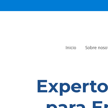
Inicio
Sobre noso
Experto
para E